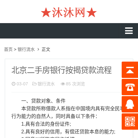
沐沐首页
首页
>
银行流水
正文
银行流水
工资流水
北京二手房银行按揭贷款流程
入职流水
03-07
银行流水
85 次浏览
企业流水
一、贷款对象、条件
收入证明
本贷款所称借款人系指在中国境内具有完全民事
存款证明
行为能力的自然人，同时具备以下条件：
1.具有合法的身份证件;
在职证明
2.具有良好的信用，有偿还贷款本息的能力;