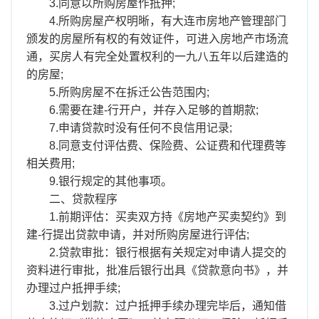
离职证明
3.同意以所购房屋作抵押;
4.所购房屋产权明晰，有大连市房地产管理部门
颁发的房屋所有权的有效证件，可进入房地产市场流
通，买房人有完全处置权利的一九八五年以后建造的
的房屋;
5.所购房屋不在拆迁公告范围内;
6.需要在建-行开户，并存入足够的首期款;
7.申请贷款时没有任何不良信用记录;
8.同意支付评估费、保险费、公证费和代理费等
相关费用;
9.银行规定的其他事项。
二、贷款程序
1.前期评估：买卖双方持《房地产买卖契约》到
建-行提出贷款申请，并对所购房屋进行评估;
2.贷款审批：银行根据有关规定对申请人提交的
资料进行审批，批准后银行出具《贷款意向书》，并
办理过户抵押手续;
3.过户划款：过户抵押手续办理完毕后，通知借