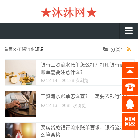
沐沐首页
首页
>>
工资流水
知识
分类：
银行流水
银行工资流水账单怎么打？打印银行流水
工资流水
账单需要注意什么？
入职流水
12-14
128 次浏览
企业流水
工资流水账单怎么查？一定要去银行吗？
收入证明
12-13
88 次浏览
存款证明
在职证明
买房贷款银行流水账单要求，银行流水怎
么算合格