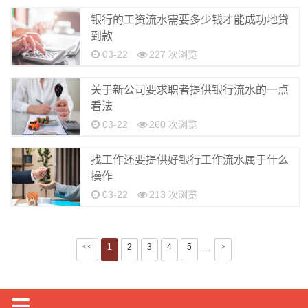
银行的工资流水需要多少钱才能成功地贷
到款
03-22
227 次浏览
关于新公司要求职者提供银行流水的一点
看法
03-22
260 次浏览
找工作还要提供好银行工作流水属于什么
操作
03-22
213 次浏览
<<
1
2
3
4
5
>
···