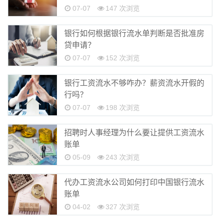
离职证明
07-07
147 次浏览
银行如何根据银行流水单判断是否批准房
贷申请？
07-07
152 次浏览
银行工资流水不够咋办？薪资流水开假的
行吗？
07-07
198 次浏览
招聘时人事经理为什么要让提供工资流水
账单
05-09
243 次浏览
代办工资流水公司如何打印中国银行流水
账单
04-02
327 次浏览