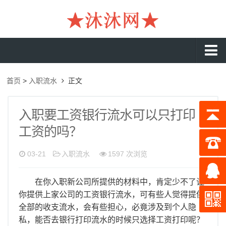
沐沐首页
首页
>
入职流水
正文
银行流水
工资流水
入职要工资银行流水可以只打印
工资的吗？
入职流水
企业流水
03-21
入职流水
1597 次浏览
收入证明
在你入职新公司所提供的材料中，肯定少不了让
存款证明
你提供上家公司的工资银行流水，可有些人觉得提供
全部的收支流水，会有些担心，必竟涉及到个人隐
在职证明
私，能否去银行打印流水的时候只选择工资打印呢？