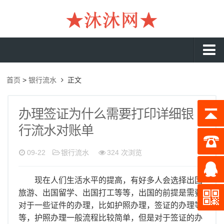
沐沐首页
首页
>
银行流水
正文
银行流水
工资流水
办理签证为什么需要打印详细银
行流水对账单
入职流水
企业流水
09-22
银行流水
324 次浏览
收入证明
现在人们生活水平的提高，有好多人会选择出国
存款证明
旅游、出国留学、出国打工等等，出国的前提是需要
对于一些证件的办理，比如护照办理，签证的办理等
在职证明
等，护照办理一般流程比较简单，但是对于签证的办