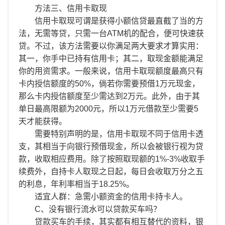
方法三、信用卡取现
信用卡取现可谓是获得小额信贷最直截了当的方
法，无需等贷，只需一台ATM机的配合，便可快速获
贷。不过，该方法需要以你满足两大要求才算实用：
其一，你手中已持有信用卡；其二，取现金额能满足
你的用资需求。一般来说，信用卡取现额度最高只有
卡内授信额度的50%，倘若你需要预借1万元现金，
那么卡内授信额度至少需达到2万元。此外，由于其
单日最高限额为2000元，所以1万元借款至少需要5
天才能获得。
需要特别声明的是，信用卡取现不同于信用卡透
支，其相当于向银行预借现金，所以会被银行视为贷
款，收取相应费用。除了按照取现额的1%-3%收取手
续费外，自持卡人取现之日起，每日会收取万分之五
的利息，年利率相当于18.25%。
适宜人群：急需小额资金的信用卡持卡人。
C、没有银行流水可以贷款买车吗？
贷款买车的手续，其实都有相互替代的资料，银