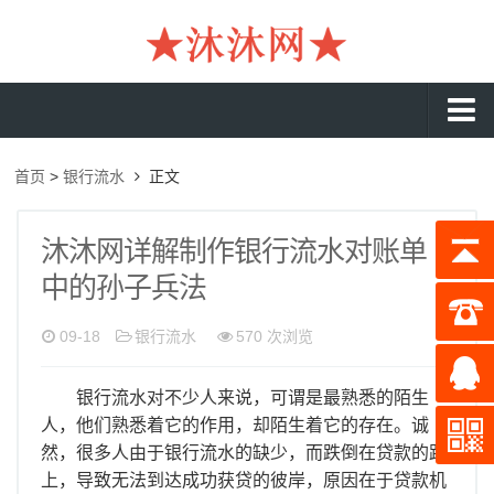
沐沐首页
首页
>
银行流水
正文
银行流水
工资流水
沐沐网详解制作银行流水对账单
中的孙子兵法
入职流水
企业流水
09-18
银行流水
570 次浏览
收入证明
银行流水对不少人来说，可谓是最熟悉的陌生
存款证明
人，他们熟悉着它的作用，却陌生着它的存在。诚
然，很多人由于银行流水的缺少，而跌倒在贷款的路
在职证明
上，导致无法到达成功获贷的彼岸，原因在于贷款机