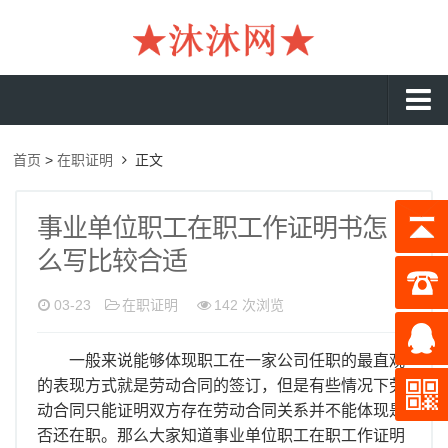
沐沐首页
首页
>
在职证明
正文
银行流水
工资流水
事业单位职工在职工作证明书怎
么写比较合适
入职流水
企业流水
03-23
在职证明
142 次浏览
收入证明
一般来说能够体现职工在一家公司任职的最直观
存款证明
的表现方式就是劳动合同的签订，但是有些情况下劳
动合同只能证明双方存在劳动合同关系并不能体现是
在职证明
否还在职。那么大家知道事业单位职工在职工作证明