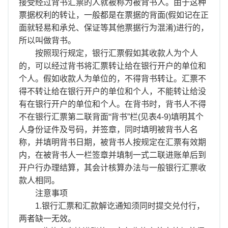
离职证明
接受经过背书汇票的人就被称为被背书人。由于这种
票据权利的转让，一般都是在票据的背面(假如记在正
面就轻易和承兑、保证等其他票据行为混淆)进行的，
所以叫做背书。
按照现行规定，银行汇票假如其收款人为个人
的，可以经过背书将汇票转让给在银行开户的单位和
个人。假如收款人为单位的，不得背书转让。汇票不
得不转让给在银行开户的单位和个人，不能转让给没
有在银行开户的单位和个人。在背书时，背书人不得
不在银行汇票第二联背面“背书”栏(见表4-9)填明其个
人身份证件及号码，并签章，同时填明被背书人名
称，并填明背书日期，被背书人按规定在汇票有效期
内，在被背书人一栏签章并填制一式二联进账单后到
开户行办理结算，其会计核算办法与一般银行汇票收
款人相同。
注意事项
1.银行汇票和汇款解讫通知须同时提交兑付行，
两者缺一无效。