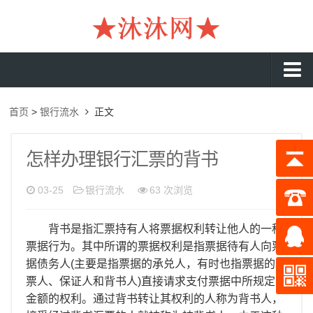
沐沐首页
首页
>
银行流水
正文
银行流水
工资流水
怎样办理银行汇票的背书
入职流水
03-25
银行流水
63 次浏览
企业流水
背书是指汇票持有人将票据权利转让他人的一种
收入证明
票据行为。其中所谓的票据权利是指票据待有人向票
存款证明
据债务人(主要是指票据的承兑人，有时也指票据的发
票人、保证人和背书人)直接请求支付票据中所规定的
在职证明
金额的权利。通过背书转让其权利的人称为背书人，