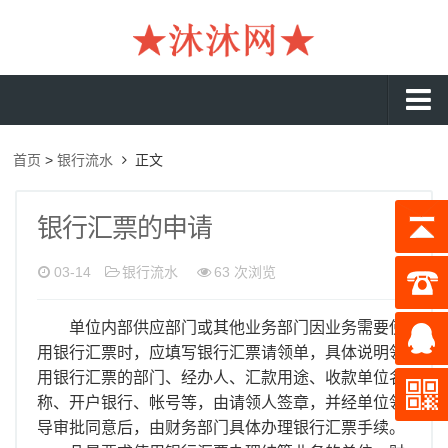
沐沐首页
首页
>
银行流水
正文
银行流水
工资流水
银行汇票的申请
入职流水
03-14
银行流水
63 次浏览
企业流水
单位内部供应部门或其他业务部门因业务需要使
收入证明
用银行汇票时，应填写银行汇票请领单，具体说明领
存款证明
用银行汇票的部门、经办人、汇款用途、收款单位名
称、开户银行、帐号等，由请领人签章，并经单位领
在职证明
导审批同意后，由财务部门具体办理银行汇票手续。