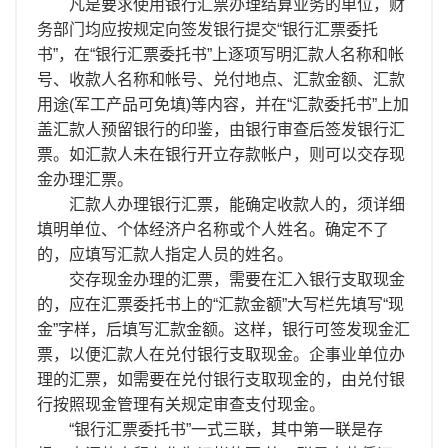
离职证明
凡是要求使用银行汇票办理结算业务的单位，财
务部门均应按规定向签发银行提交“银行汇票委托
书”，在“银行汇票委托书”上逐项写明汇款人名称和帐
号、收款人名称和帐号、兑付地点、汇款金额、汇款
用途(军工产品可免填)等内容，并在“汇款委托书”上加
盖汇款人预留银行的印鉴，由银行审查后签发银行汇
票。如汇款人未在银行开立存款帐户，则可以交存现
金办理汇票。
汇款人办理银行汇票，能确定收款人的，须详细
填明单位、个体经济户名称或个人姓名。确定不了
的，应填写汇款人指定人员的姓名。
交存现金办理的汇票，需要在汇入银行支取现金
的，应在汇票委托书上的“汇款金额”大写栏先填写“现
金”字样，后填写汇款金额。这样，银行可签发现金汇
票，以便汇款人在兑付银行支取现金。企事业单位办
理的汇票，如需要在兑付银行支取现金的，由兑付银
行按照现金管理有关规定审查支付现金。
“银行汇票委托书”一式三联，其中第一联是存