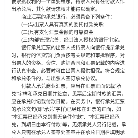
离职证明
使票据权利的一个重要程序，持票人只有在付款人作
出承兑后，其付款请求权才能得以确定。
商业汇票的承兑银行，必须具备下列条件：
(一)与出票人具有真实的委托付款关系;
(二)具有支付汇票金额的可靠资金;
(三)内部管理完善，经其法人授权的银行审定。
银行承兑汇票的出票人或持票人向银行提示承兑
时，银行的信贷部门负责按有关规定和审批程序，对
出票人的资格、资信、购销合同和汇票记载的内容进
行认真审查，必要时可由出票人提供担保。符合规定
和承兑条件的，与出票人签订承兑协议。
付款人承兑商业汇票，应当在汇票正面记载“承
兑”字样和承兑日期并签章，见票后定期付款的汇票，
应在承兑时记载付款日期。在实务中，银行承兑汇票
的承兑文句(即“承兑”字样)已经印在汇票的正面，如
“本汇票已经承兑到期无条件付款”、“本汇票已经承
兑，到期日由本行付款”等，无须承兑人另行记载，承
兑人只需在承兑人签章处签章并在承兑日期栏填明承