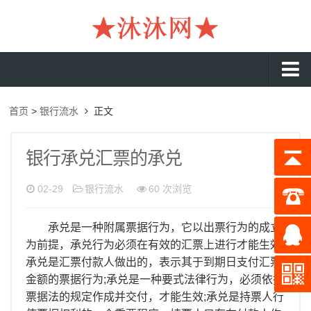
沐沐首页
首页
>
银行流水
正文
银行流水
工资流水
银行承兑汇票的承兑
入职流水
02-29
银行流水
60 次浏览
企业流水
承兑是一种附属票据行为，它以出票行为的成立
收入证明
为前提，承兑行为必须在有效的汇票上进行才能生效;
存款证明
承兑是汇票付款人做出的，表示其于到期日支付汇票
金额的票据行为;承兑是一种要式法律行为，必须依据
在职证明
票据法的规定作成并交付，才能生效;承兑是持票人行