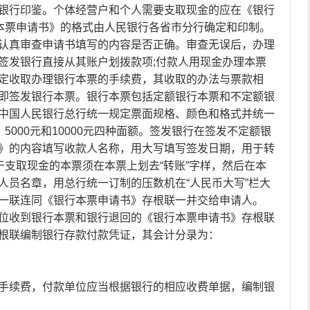
银行印鉴。个体经营户和个人需要支取现金的应在《银行
行本票申请书》的格式由人民银行各省市分行确定和印制。
认真审查申请书填写的内容是否正确。审查无误后，办理
签发银行直接从其账户划拨款项;付款人用现金办理本票
定收取办理银行本票的手续费，其收取的办法与票款相
即签发银行本票。银行本票包括定额银行本票和不定额银
中国人民银行总行统一规定票面规格、颜色和格式并统一
、5000元和10000元四种面额。签发银行在签发不定额银
》的内容填写收款人名称，用大写填写签发日期，用于转
于支取现金的本票须在本票上划去“转账”字样，然后在本
人员名章，用总行统一订制的压数机在“人民币大写”栏大
一联连同《银行本票申请书》存根联一并交给申请人。
位收到银行本票和银行退回的《银行本票申请书》存根联
根联编制银行存款付款凭证，其会计分录为：
手续费，付款单位应当根据银行的相应收费单据，编制银