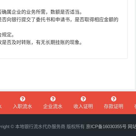
否确属企业的业务所需，数额是否适当。
是否向银行提交了委托书和申请书，是否取得相应金额的
合规定。
款是否及时转账，有无长期挂账的现象。
水
入职流水
企业流水
收入证明
存款证明
pyright © 本地银行流水代办服务商 版权所有
京ICP备16030355号
网