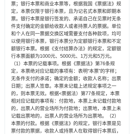
离职证明
票；银行本票和商业本票等，根据我国《票据法》规
定，本票仅限于银行本票，且为记名式本票和即期本
票。银行本票是银行签发的、承诺自己在见票时无条
件支付确定的金额给收款人或者持票人的票据。单位
和个人在同一票据交换区域需要支付各种款项，均可
以使用银行本票，银行本票分为定额银行本票和不定
额银行本票。根据《支付结算办法》的规定，定额银
行本票面额为1000元、5000元、1万元和5万元。
（1）本票的记载事项。根据《票据法》第76条规
定，本票绝对应记载的事项有：表明“本票”的字样；
无条件支付的承诺；确定的金额；收款人名称；出票
日期；出票人签章。本票未记载上述规定事项之一
的，则本票无效。根据<票据法）第77条规定，本票
相对应记载的事项有：付款地，本票上未记载付款地
的，出票人的营业场所为付款地；出票地，本票上未
记载出票地的，出票人的营业场所为出票地。（2）
本票的付款。根据《票据法》的规定，银行本票是见
票付款的票据，收款人或持票人在取得银行本票后，