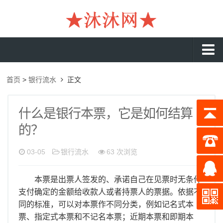
沐沐首页
首页
>
银行流水
正文
银行流水
工资流水
什么是银行本票，它是如何结算
的？
入职流水
企业流水
03-05
银行流水
63 次浏览
收入证明
本票是出票人签发的、承诺自己在见票时无条件
存款证明
支付确定的金额给收款人或者持票人的票据。依据不
同的标准，可以对本票作不同分类，例如记名式本
在职证明
票、指定式本票和不记名本票；近期本票和即期本