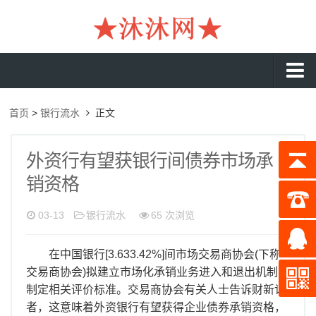
沐沐首页
首页
>
银行流水
正文
银行流水
工资流水
外资行有望获银行间债券市场承
销资格
入职流水
企业流水
03-13
银行流水
65 次浏览
收入证明
在中国银行[3.633.42%]间市场交易商协会(下称
存款证明
交易商协会)拟建立市场化承销业务进入和退出机制、
制定相关评价标准。交易商协会有关人士告诉财新记
在职证明
者，这意味着外资银行有望获得企业债券承销资格，