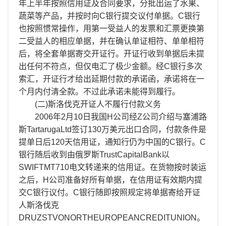
年上半年按照信用证及合同要求，分批出运了水果、
蔬菜等产品，并按时向C银行提交议付单据。C银行
也按照惯常操作，用第一受益人的发票和汇票更换第
二受益人的相应单据，并在确认单证相符、单单相符
后，将全套单据寄交开证行。开证行收到单据后未提
出任何不符点，但仅电汇了极少金额。经C银行多次
索汇，开证行才给出延期付款的承诺函，承诺将在一
个月内付清全款。不过此承诺未能得到履行。
(二)斯洛伐克开证人不履行付款义务
2006年2月10日我国H公司经Z公司介绍与塞浦路
斯TartarugaLtd签订130万美元出口合同，付款条件是
提单日后120天信用证，通知行仍为中国的C银行。C
银行随后收到由俄罗斯TrustCapitalBank以
SWIFTMT710电文转递来的信用证。在货物按时装运
之后，H公司准备好所有单据，在信用证有效期内提
交C银行议付。C银行随即按照规定将单据寄给开证
人斯洛伐克
DRUZSTVONORTHEUROPEANCREDITUNION。