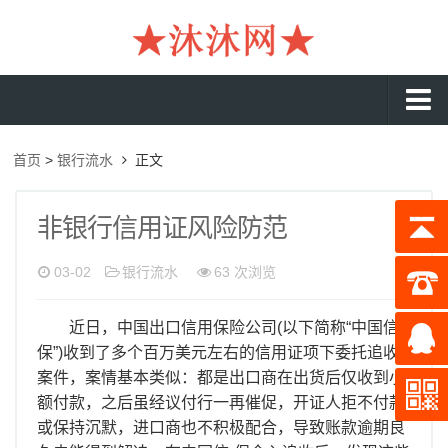
沐沐首页
首页
>
银行流水
正文
银行流水
工资流水
非银行信用证风险防范
入职流水
03-02
银行流水
63 次浏览
企业流水
近日，中国出口信用保险公司(以下简称“中国信-
收入证明
保”)收到了多个百万美元左右的信用证项下委托追收
存款证明
案件，案情基本类似：都是出口商在出货后仅收到小
额付款，之后虽经议付行一再催促，开证人拒不付款
在职证明
或保持沉默，进口商也不积极配合，导致账款逾期良