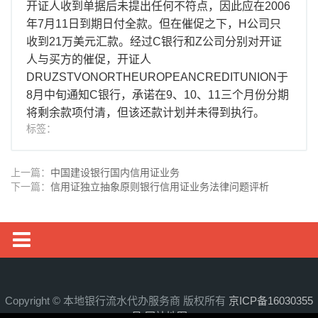
开证人收到单据后未提出任何不符点，因此应在2006
年7月11日到期日付全款。但在催促之下，H公司只
收到21万美元汇款。经过C银行和Z公司分别对开证
人与买方的催促，开证人
DRUZSTVONORTHEUROPEANCREDITUNION于
8月中旬通知C银行，承诺在9、10、11三个月份分期
将剩余款项付清，但该还款计划并未得到执行。
标签：
上一篇：
中国建设银行国内信用证业务
下一篇：
信用证独立抽象原则银行信用证业务法律问题评析
银行流水
工资流水
Copyright © 本地银行流水代办服务商 版权所有
京ICP备16030355
号
网站地图