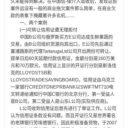
离职证明
久未能得到解决。在中国信-保介入追收后，发现这些
案件远没有一般的商业拖欠案件那么简单，在商业欠
款的表象下掩藏着许多玄机……
一、两个案例
(一)可转让信用证遭无理拒付
中国B公司与俄罗斯买方E公司达成生鲜果蔬的
交易，由B公司组织货源向其出口，E公司先后通过
塞浦路斯的代理TartarugaLtd公司开出两份可转让、
提单日后60天延期付款信用证，金额分别是160万美
元和70万欧元，信用证上显示的开证行分别是斯洛伐
克的LLOYDSTSB和
LLOYDSTRADESAVINGBOARD。信用证由乌克兰
一家银行CREDITDNEPRBANK以SWIFTMT710电
文转递给通知行中国C银行的北京分行，第一受益人
是B公司，第二受益人是山东L公司(实际供应商)。
L公司收到信用证后首先进行了审证工作。L公司
认为信用证条款没有问题，而且开证行又是世界著名
的老牌银行劳埃德银行，因此积极准备货物，于2007