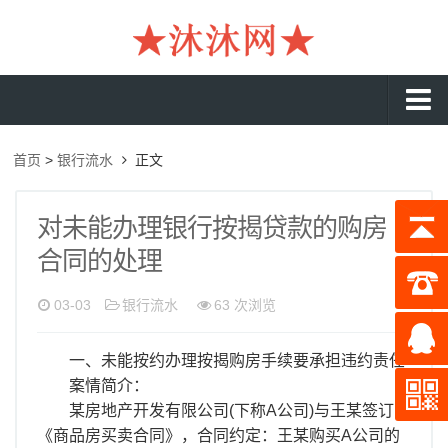
沐沐首页
首页
>
银行流水
正文
银行流水
工资流水
对未能办理银行按揭贷款的购房
合同的处理
入职流水
企业流水
03-03
银行流水
63 次浏览
收入证明
一、未能按约办理按揭购房手续要承担违约责任
存款证明
案情简介：
在职证明
某房地产开发有限公司(下称A公司)与王某签订了
《商品房买卖合同》，合同约定：王某购买A公司的