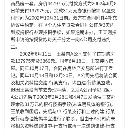
离职证明
商品房一套，房价447975元;付款方式为2002年6月8
日前支付137975元，余款31万元办银行按揭;房屋交
付时间为2002年10月31日前。双方在合同附件4补充
协议中约定：在《个人住房贷款合同》公证后3天内
到按揭银行办理按揭手续，如果逾期未办，王某则按
所申请的按揭贷款每天千分之一向A公司支付违约
金。
2002年6月11日，王某向A公司支付了首期购房
款137975元及3360元。同年6月18日，王某接收房
屋。同年10月17日，合同在房地产交易所进行了登
记。同年10月18日和12月20日，A公司先后将该合同
及相关资料提交建-行某支行，均由建-行陈某签收，
但因王某没有前去办理手续，之后A公司予以取回。
A公司先后于2003年2月28日和4月7日发函催王某办
理余款31万元的银行按揭手续(未说明具体的银行)。
王某收到函后，先后与中-行某支行和上述的建-行某
支行就办理按揭事宜进行了联系，但由于A公司尚未
将相关资料送到该中-行支行或再一次送到该建-行支