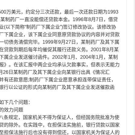
500万美元，约定分三次还款，最后一次还款日期为1993
某制药厂一直没能偿还贷款本金。1996年8月7日，借贷
(以下简称“制药厂下属企业”)签订修改协议。该修改协
厂下属企业，该下属企业同意原贷款协议的内容并对贷款
切债务清偿完毕。1999年9月27日，某制药厂及其下属
贷款到期后每年均催促其履行还款义务。2001年8月某
企业发送催讨函件。2002年1月、2004年1月，某制
报》。在该汇报中两企业均承认欠款事实，但表示无能力
6月26日某制药厂及其下属企业向某银行出具《情况汇
并有还款意愿;制药厂下属企业愿意承担连带保证责任，
，某银行以公证的形式向某制药厂及其下属企业发送催款函
如下几个问题：
的效力问题
法第八条规定，国家机关不得为保证人，但经国务院批准为使
贷的除外。在实践中，在担保法实施前，银行贷款以国家
至担保法施行后也没有得到偿还，以国家机关为保证人的