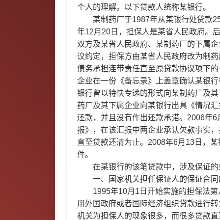
个人的理解。以下贷款人统称某银行。
某制药厂于1987年从某银行处贷款2
年12月20日，担保人是某省人民政府。后
双方及某省人民政府、某制药厂的下属企业
议约定，担保方由某省人民政府改为制药
债务承担连带责任直至原贷款协议项下的一
企业在一份《备忘录》上盖章确认某银行在
银行曾以特快专递的形式向某制药厂及其下属
药厂及其下属企业向某银行出具《情况汇
还款，并且没有作出还款承诺。2006年
报》，在该汇报中两企业承认欠款事实，
直至贷款还清为止。2008年6月13日
件。
在某银行的该笔贷款中，涉及保证的
一、国家机关担任保证人的保证合同
1995年10月1日开始实施的担保
用外国政府或者国际经济组织贷款进行转
机关为担保人的现象很多，而很多贷款直