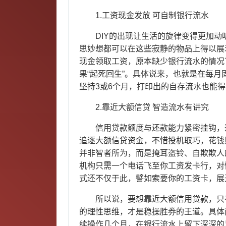
1.工资现金发放 可自制银行流水
DIY的出现让生活的旋律变得更加动
思妙想都可以在这些寂静的物品上得以展
现金领取工资，原本缺少银行流水的情况
果“起死回生”。具体说来，也就是在每
坚持3或6个月，打印出的自存流水也能
2.靠近大额信贷 智造流水有讲究
信用贷款额度与还款能力紧密挂钩，这
追逐大额信贷资金，不惜投机取巧，花钱
并非智者所为，而是掩耳盗铃、自欺欺人
机构只需一个电话飞至你工资发卡行，对
式还不仅于此，譬如索要你的工资卡，
所以说，要想靠近大额信用贷款，只有将
的理性思维，才是稳操胜券的王道。具体
续操作几个月，在银行流水上留下深深的