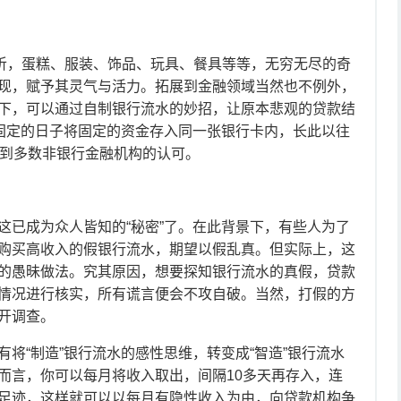
听，蛋糕、服装、饰品、玩具、餐具等等，无穷无尽的奇
现，赋予其灵气与活力。拓展到金融领域当然也不例外，
下，可以通过自制银行流水的妙招，让原本悲观的贷款结
月固定的日子将固定的资金存入同一张银行卡内，长此以往
得到多数非银行金融机构的认可。
已成为众人皆知的“秘密”了。在此背景下，有些人为了
购买高收入的假银行流水，期望以假乱真。但实际上，这
的愚昧做法。究其原因，想要探知银行流水的真假，贷款
情况进行核实，所有谎言便会不攻自破。当然，打假的方
展开调查。
“制造”银行流水的感性思维，转变成“智造”银行流水
而言，你可以每月将收入取出，间隔10多天再存入，连
足迹，这样就可以以每月有隐性收入为由，向贷款机构争