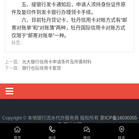
五、接银行发卡通知后，申请人须持身份证件原
件及复印件到发卡银行办理领卡手续。
六、目前牡丹贷记卡、牡丹信用卡对帐方式有“邮
寄对账单”和“对账簿”两种，牡丹国际信用卡对账方式
仅限于“邮寄对账单”一种。
标签：
上一篇：
光大银行信用卡申请条件及所需材料
下一篇：
银行也玩信用卡套现
银行流水
工资流水
Copyright © 本地银行流水代办服务商 版权所有
京ICP备16030355
号
网站地图
入职流水
首页
电话
微信
联系