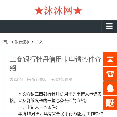
沐沐首页
首页
>
银行流水
正文
银行流水
工资流水
工商银行牡丹信用卡申请条件介
绍
入职流水
企业流水
03-01
银行流水
62 次浏览
收入证明
本文介绍工商银行牡丹信用卡的申请人申请资
存款证明
格，以及能够发卡的一些必备条件的介绍。
在职证明
一、申请人基本条件：
年满18周岁，具有完全民事行为能力;工作单位