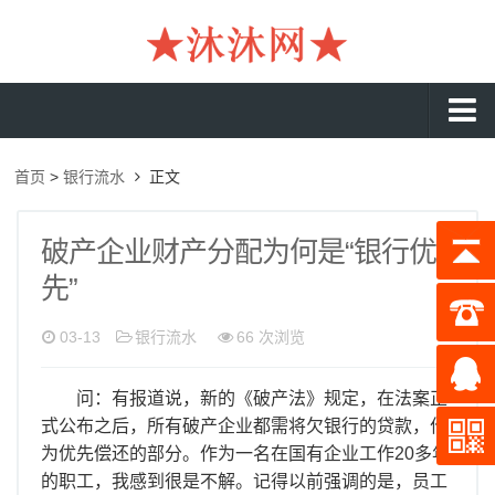
沐沐首页
首页
>
银行流水
正文
银行流水
工资流水
破产企业财产分配为何是“银行优
先”
入职流水
企业流水
03-13
银行流水
66 次浏览
收入证明
问：有报道说，新的《破产法》规定，在法案正
存款证明
式公布之后，所有破产企业都需将欠银行的贷款，作
为优先偿还的部分。作为一名在国有企业工作20多年
在职证明
的职工，我感到很是不解。记得以前强调的是，员工