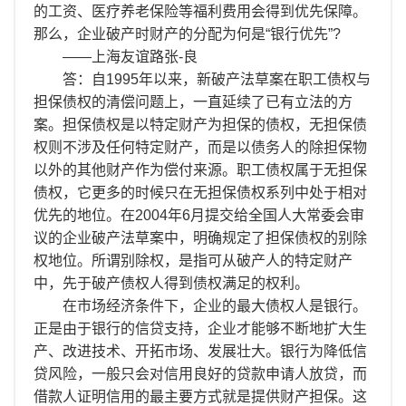
离职证明
的工资、医疗养老保险等福利费用会得到优先保障。
那么，企业破产时财产的分配为何是“银行优先”?
——上海友谊路张-良
答：自1995年以来，新破产法草案在职工债权与
担保债权的清偿问题上，一直延续了已有立法的方
案。担保债权是以特定财产为担保的债权，无担保债
权则不涉及任何特定财产，而是以债务人的除担保物
以外的其他财产作为偿付来源。职工债权属于无担保
债权，它更多的时候只在无担保债权系列中处于相对
优先的地位。在2004年6月提交给全国人大常委会审
议的企业破产法草案中，明确规定了担保债权的别除
权地位。所谓别除权，是指可从破产人的特定财产
中，先于破产债权人得到债权满足的权利。
在市场经济条件下，企业的最大债权人是银行。
正是由于银行的信贷支持，企业才能够不断地扩大生
产、改进技术、开拓市场、发展壮大。银行为降低信
贷风险，一般只会对信用良好的贷款申请人放贷，而
借款人证明信用的最主要方式就是提供财产担保。这