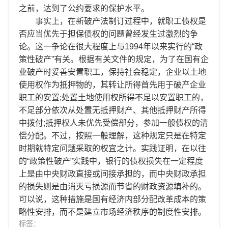
之前，达到了公约要求的保护水平。
事实上，在新破产法制订过程中，就职工债权是
否应当优先于担保债权的问题曾经发生过激烈的争
论。这一争论在很大程度上与1994年以来实行的“政
策性破产”有关。根据有关文件的规定，为了在国有企
业破产时妥善安置职工，保持社会稳定，企业以土地
使用权作为抵押物的，其转让所得首先用于破产企业
职工的安置;处置土地使用权所得不足以安置职工的，
不足部分依次从处置无抵押财产、其他抵押财产所得
中拨付;抵押权人未优先受偿部分，参加一般债权的清
偿分配。不过，按照一般理解，这种规定只是在特定
时期就特定问题采取的权宜之计。实践证明，在以往
的“政策性破产”实践中，银行的债权损失在一定程度
上是由中央财政直接或间接承担的，而中央财政承担
的损失则是由消灭亏损源而节省的财政资源填补的。
可以说，这种措施是国有经济内部分配改革成本的策
略性安排，而不是建立市场经济秩序的制度性安排。
标签：