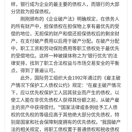
样，银行成为企业的最主要的债权人，而银行的大部
分贷款为担保债权。
刚刚颁布的《企业破产法》明确规定，在债务人
的所有财产中，担保债权在担保物上享有最优先的受
偿的地位，无担保的财产和偿还担保债权后的剩余财
产，在支付破产费用以后用于破产分配。在破产分配
中，职工工资和劳动保险费用等职工债权处于最优先
的受偿地位。这样一种被媒体称之为“银行优先”的法
律安排，找到了职工合法权益与市场交易安全的平衡
点，得到了普遍认可。
此外，国际劳工组织大会1992年通过的《雇主破
产情况下保护工人债权公约》规定：“在雇主破产情况
下，应以优先权保护工人因其就业而产生的债权，以
使工人能在非优先债权人获得其份额之前，从破产雇
主的资产中获得偿付。”“国家法律或条例给予工人债
权的优先权的等级应高于其他绝大部分优先债权，特
别是国家和社会保障制度拥有的优先债权。”我国破产
法的相关规定，将职工债权置于普通债权和税收债权