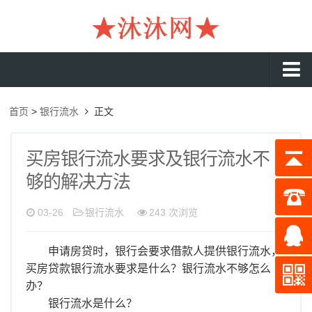
沐沐首页
首页
>
银行流水
正文
银行流水
工资流水
买房银行流水要求及银行流水不
够的解决方法
入职流水
企业流水
03-26
银行流水
243 次浏览
收入证明
申请房贷时，银行会要求借款人提供银行流水，
存款证明
买房贷款银行流水要求是什么？银行流水不够怎么
办？
在职证明
银行流水是什么？