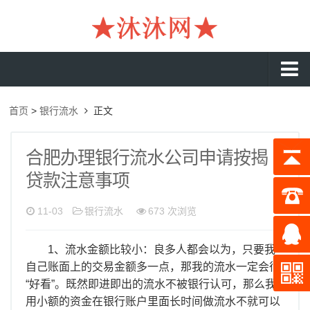
沐沐首页
首页
>
银行流水
正文
银行流水
工资流水
合肥办理银行流水公司申请按揭
贷款注意事项
入职流水
企业流水
11-03
银行流水
673 次浏览
收入证明
1、流水金额比较小：良多人都会以为，只要我
存款证明
自己账面上的交易金额多一点，那我的流水一定会很
“好看”。既然即进即出的流水不被银行认可，那么我
在职证明
用小额的资金在银行账户里面长时间做流水不就可以