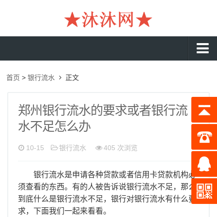
沐沐首页
首页
>
银行流水
正文
银行流水
工资流水
郑州银行流水的要求或者银行流
水不足怎么办
入职流水
企业流水
10-15
银行流水
405 次浏览
收入证明
银行流水是申请各种贷款或者信用卡贷款机构必
存款证明
须查看的东西。有的人被告诉说银行流水不足，那么
到底什么是银行流水不足，银行对银行流水有什么要
在职证明
求，下面我们一起来看看。