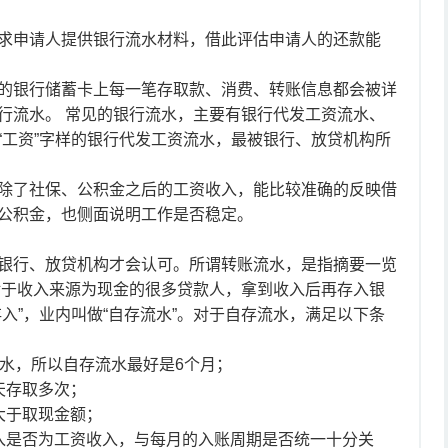
申请人提供银行流水材料，借此评估申请人的还款能
银行储蓄卡上每一笔存取款、消费、转账信息都会被详
行流水。 常见的银行流水，主要有银行代发工资流水、
“工资”字样的银行代发工资流水，最被银行、放贷机构所
了社保、公积金之后的工资收入，能比较准确的反映借
公积金，也侧面说明工作是否稳定。
行、放贷机构才会认可。所谓转账流水，是指摘要一览
；对于收入来源为现金的很多贷款人，拿到收入后再存入银
入”，业内叫做“自存流水”。对于自存流水，满足以下条
水，所以自存流水最好是6个月；
天存取多次；
于取现金额；
是否为工资收入，与每月的入账周期是否统一十分关