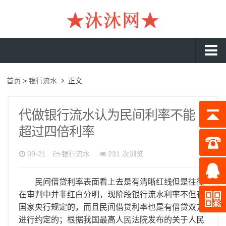
沐沐首页
首页
>
银行流水
正文
银行流水
工资流水
代做银行流水认为民间利率不能
超过四倍利率
入职流水
企业流水
09-21
银行流水
231 次浏览
收入证明
民间借贷利率表面看上去是有清晰红线但是往往
存款证明
在审判中并非红白分明，现阶段银行流水利率不但有
国家央行规定的，而且民间借贷利率也是有借贷双方
在职证明
进行约定的；根据我国最高人民法院发布的关于人民