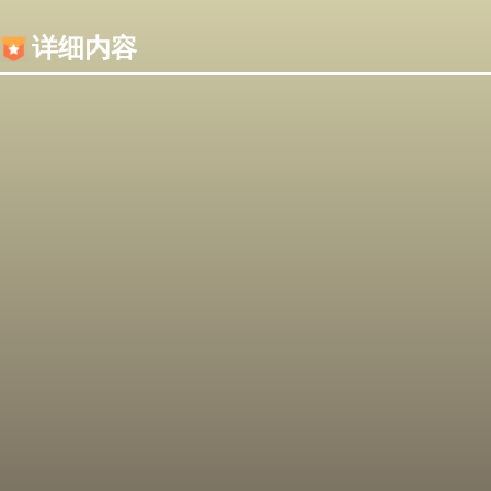
内容加载失败，可能是你的浏览器屏蔽了JS脚本！
详细内容