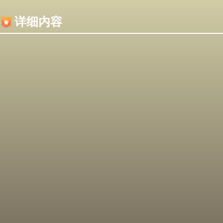
内容加载失败，可能是你的浏览器屏蔽了JS脚本！
详细内容