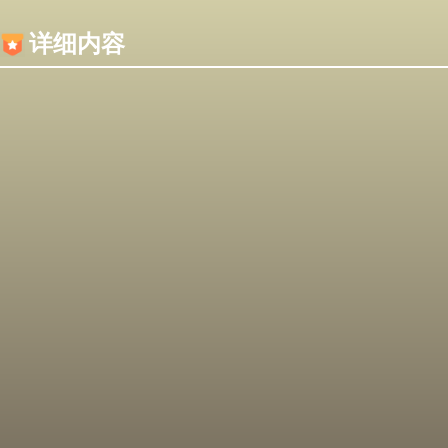
内容加载失败，可能是你的浏览器屏蔽了JS脚本！
详细内容