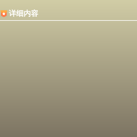
内容加载失败，可能是你的浏览器屏蔽了JS脚本！
详细内容