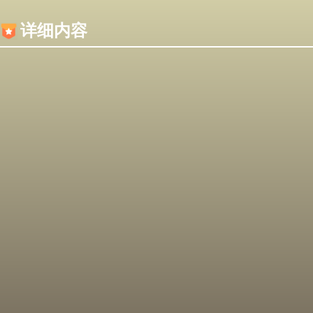
内容加载失败，可能是你的浏览器屏蔽了JS脚本！
详细内容