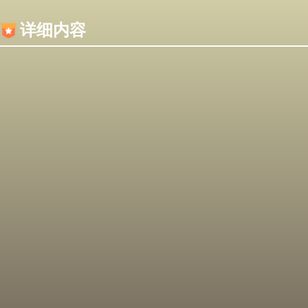
内容加载失败，可能是你的浏览器屏蔽了JS脚本！
详细内容