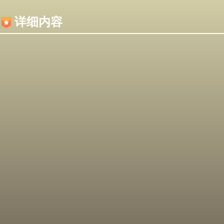
内容加载失败，可能是你的浏览器屏蔽了JS脚本！
详细内容