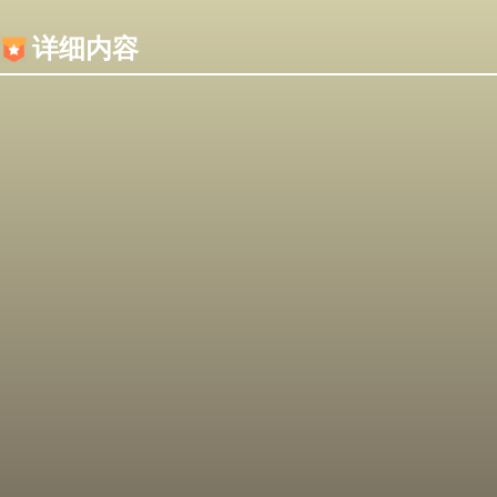
内容加载失败，可能是你的浏览器屏蔽了JS脚本！
详细内容