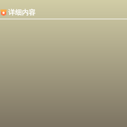
内容加载失败，可能是你的浏览器屏蔽了JS脚本！
详细内容