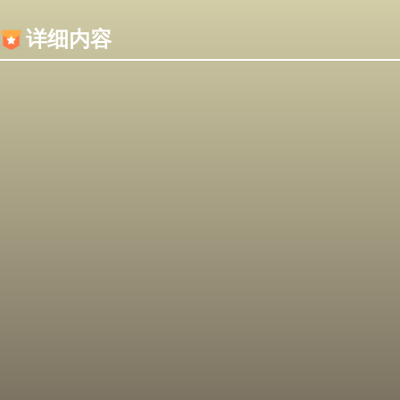
内容加载失败，可能是你的浏览器屏蔽了JS脚本！
详细内容