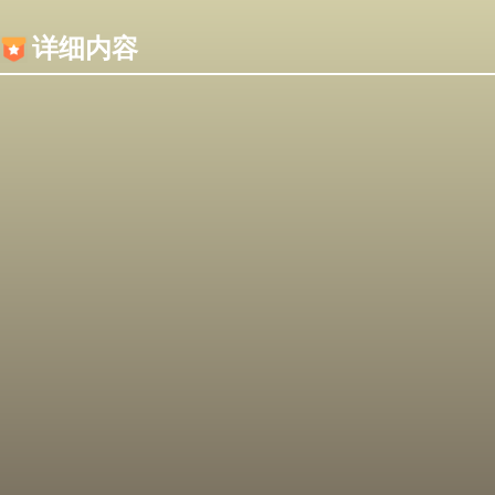
内容加载失败，可能是你的浏览器屏蔽了JS脚本！
详细内容