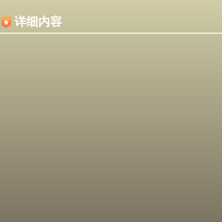
内容加载失败，可能是你的浏览器屏蔽了JS脚本！
详细内容