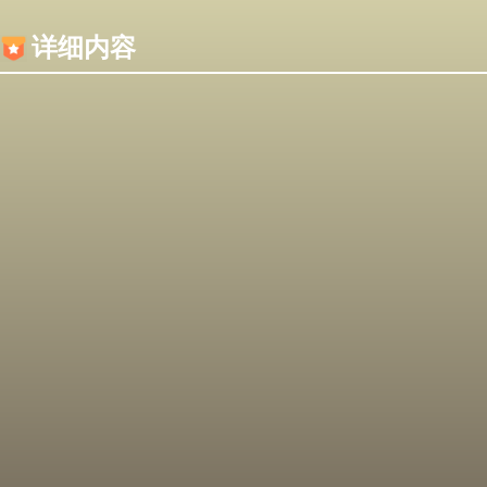
内容加载失败，可能是你的浏览器屏蔽了JS脚本！
详细内容