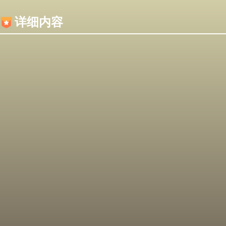
内容加载失败，可能是你的浏览器屏蔽了JS脚本！
详细内容