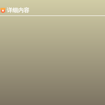
内容加载失败，可能是你的浏览器屏蔽了JS脚本！
详细内容