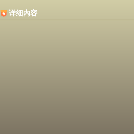
内容加载失败，可能是你的浏览器屏蔽了JS脚本！
详细内容