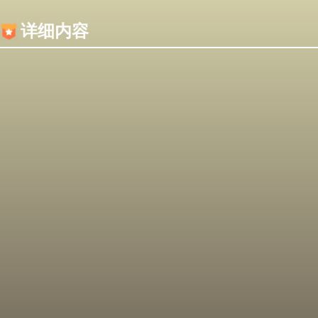
内容加载失败，可能是你的浏览器屏蔽了JS脚本！
详细内容