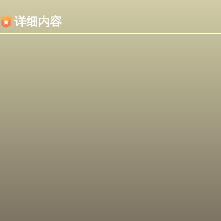
内容加载失败，可能是你的浏览器屏蔽了JS脚本！
详细内容