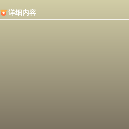
内容加载失败，可能是你的浏览器屏蔽了JS脚本！
详细内容