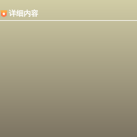
内容加载失败，可能是你的浏览器屏蔽了JS脚本！
详细内容