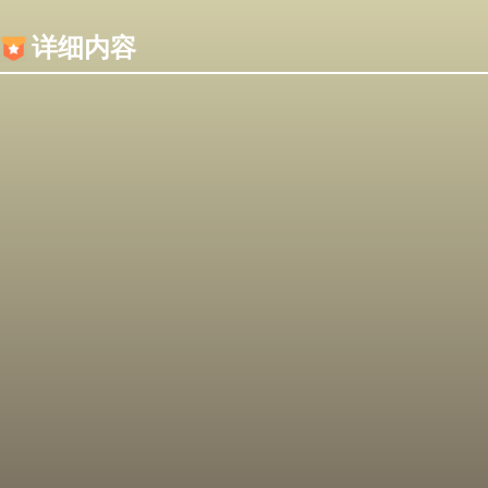
内容加载失败，可能是你的浏览器屏蔽了JS脚本！
详细内容