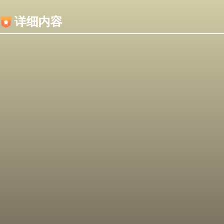
内容加载失败，可能是你的浏览器屏蔽了JS脚本！
详细内容